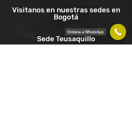
Visitanos en nuestras sedes en
Bogotá
Ordena a WhatsApp
Sede Teusaquillo
Calle 45B # 22-90
Whatsapp: 320 909 5453
Fijo: 245 9908
Lunes a Sabado: 7am -7pm
Domingos y festivos: 7am -2pm